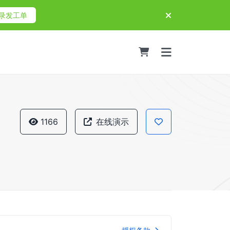
录发工单
1166
在线演示