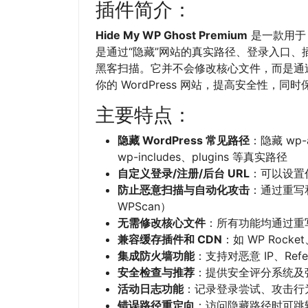
插件简介：
Hide My WP Ghost Premium
是一款用于 
是通过“隐藏”网站的真实路径、登录入口
黑客扫描。它并不会修改核心文件，而是通过智
你的 WordPress 网站，提高安全性，同
主要特点：
隐藏 WordPress 常见路径
：隐藏 wp-a
wp-includes、plugins 等真实路径
自定义登录/注册/后台 URL
：可以设置
防止恶意扫描与自动化攻击
：通过重写
WPScan）
无需修改核心文件
：所有功能均通过重写规
兼容缓存插件和 CDN
：如 WP Rocket、
集成防火墙功能
：支持对恶意 IP、Refer
安全检查与推荐
：提供安全评分系统及
活动日志功能
：记录登录尝试、攻击行
错误路径重定向
：访问隐藏路径时可跳转