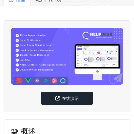
在线演示
🧩 概述