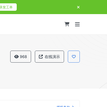
录发工单
968
在线演示