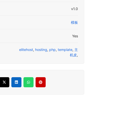
v1.0
模板
Yes
elitehost
,
hosting
,
php
,
template
,
主
机皮
,