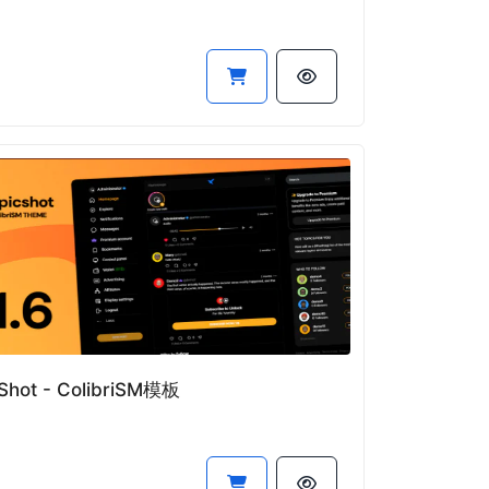
Shot - ColibriSM模板