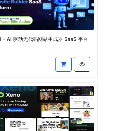
I - AI 驱动无代码网站生成器 SaaS 平台