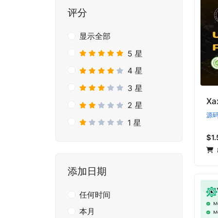
评分
显示全部
5 星
4 星
3 星
X
2 星
源
1 星
$1.
添加日期
任何时间
本月