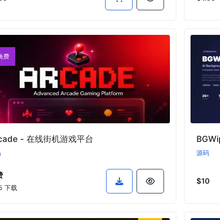
免费
rcade - 在线街机游戏平台
码
源码
费
$10
5 下载