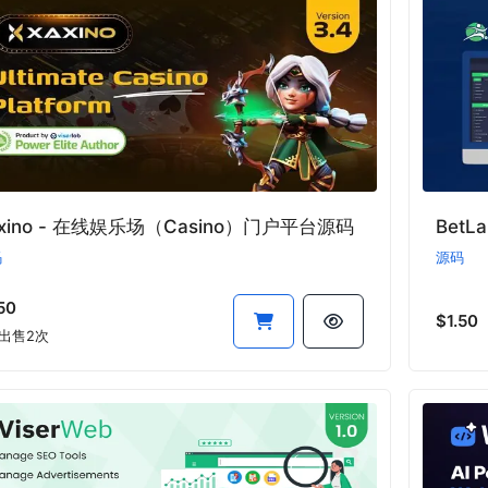
axino - 在线娱乐场（Casino）门户平台源码
Bet
码
源码
50
$1.50
出售2次