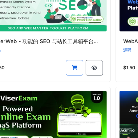
ViserWeb - 功能的 SEO 与站长工具箱平台源码
WebA
码
源码
50
$1.50