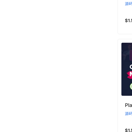
源
$1.
P
源
$1.