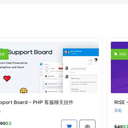
特价
特价
pport Board - PHP 客服聊天挂件
RIS
码
汉化
.90
$3
$49
$