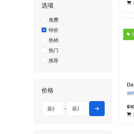
选项
免费
特价
热销
热门
推荐
价格
源
$1
-