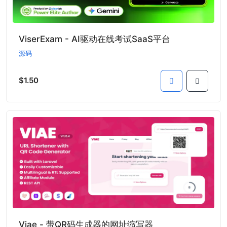
ViserExam - AI驱动在线考试SaaS平台
源码
$1.50
Viae - 带QR码生成器的网址缩写器