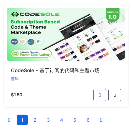
CodeSole - 基于订阅的代码和主题市场
源码
$1.50
1
2
3
4
5
6